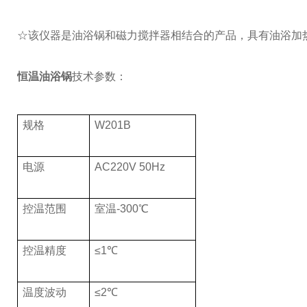
☆该仪器是油浴锅和磁力搅拌器相结合的产品，具有油浴加
恒温油浴锅
技术参数：
规格
W201B
电源
AC220V 50Hz
控温范围
室温-300℃
控温精度
≤1℃
温度波动
≤2℃