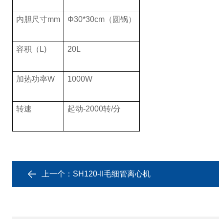
内胆尺寸mm
Φ30*30cm（圆锅）
容积（L)
20L
加热功率W
1000W
转速
起动-2000转/分
上一个：
SH120-II毛细管离心机