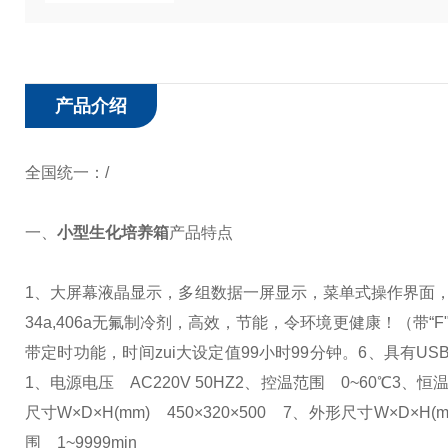
产品介绍
全国统一：/
一、
小型生化培养箱
产品特点
1、大屏幕液晶显示，多组数据一屏显示，菜单式操作界面
34a,406a无氟制冷剂，高效，节能，令环境更健康！（带“F
带定时功能，时间zui大设定值99小时99分钟。
6、具有US
1、电源电压 AC220V 50HZ
2、控温范围 0~60℃
3、恒温
尺寸W×D×H(mm) 450×320×500
7、外形尺寸W×D×H(mm
围 1~9999min