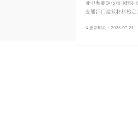
亚甲蓝测定仪根据国标GB
交通部门建筑材料检定
器、量杯支架组成。根据
更新时间：2026-07-21
实现规定的操作步骤，