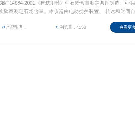
/T14684-2001《建筑用砂》中石粉含量测定条件制造。可供
实验室测定石粉含量。本仪器由电动搅拌装置、 转速和时间
GB/14684-2001的规定，仪器采用微电脑技术自动按照所选
产品型号：
浏览量：4199
查看更多
并数字显示时间和转速。