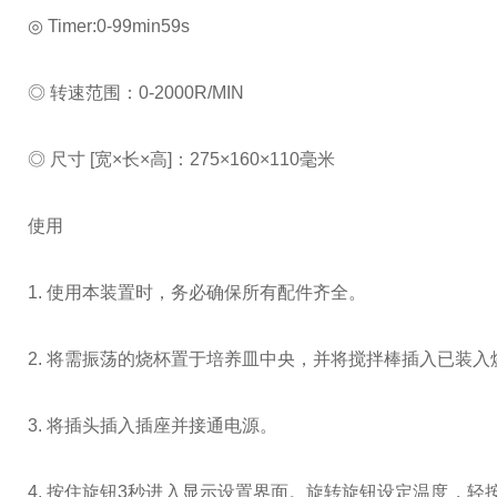
◎ Timer:0-99min59s
◎ 转速范围：0-2000R/MIN
◎ 尺寸 [宽×长×高]：275×160×110毫米
使用
1. 使用本装置时，务必确保所有配件齐全。
2. 将需振荡的烧杯置于培养皿中央，并将搅拌棒插入已装
3. 将插头插入插座并接通电源。
4. 按住旋钮3秒进入显示设置界面。旋转旋钮设定温度，