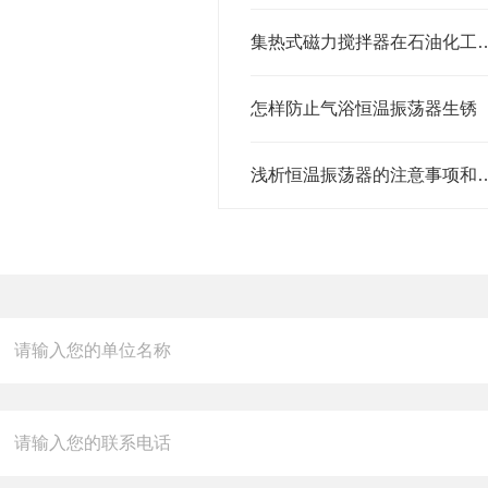
集热式磁力搅拌器在石油化工精
怎样防止气浴恒温振荡器生锈
浅析恒温振荡器的注