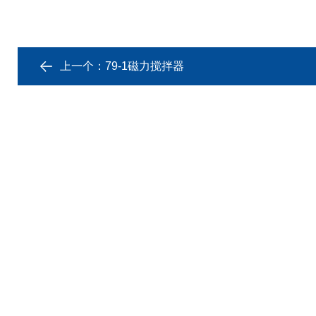
上一个：
79-1磁力搅拌器