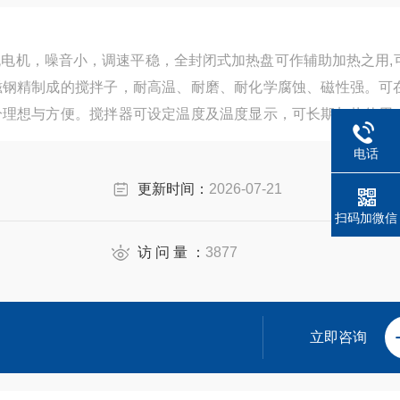
直流电机，噪音小，调速平稳，全封闭式加热盘可作辅助加热之用,
磁钢精制成的搅拌子，耐高温、耐磨、耐化学腐蚀、磁性强。可
分理想与方便。搅拌器可设定温度及温度显示，可长期加热使用
电话
更新时间：
2026-07-21
扫码加微信
访 问 量 ：
3877
立即咨询