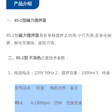
产品介绍
一、
85-1型磁力搅拌器
85-1型
磁力搅拌器
具有单独搅拌之功用.小巧方便,是各化
磨、耐化学腐蚀、旋转力强。
二、85-1型
不加热
主要技术参数：
1、电源电压：220V 50Hz
2、搅拌容量：1000ml
3、转速：
型号
品名
转速
电机功率
备注
85-1
0-1300rpm
25W
无级变速