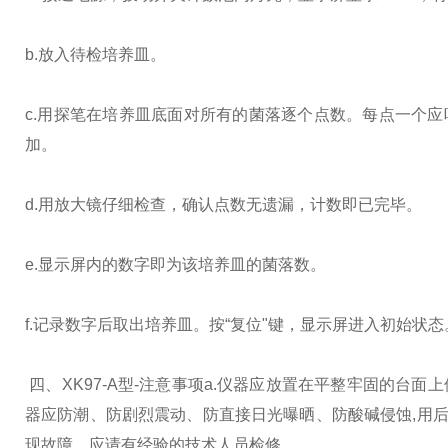
b.放入待检培养皿。
c.用探笔在培养皿底面对所有的菌落逐个点数。每点一个应
加。
d.用放大镜仔细检查，确认点数无遗漏，计数即已完毕。
e.显示屏内的数字即为该培养皿的菌落数。
f.记录数字后取出培养皿。按“复位"键，显示屏进入初始状态
四、XK97-A型
-注意事项
a.仪器应放置在平整牢固的台面上
器应防潮、防剧烈震动、防直接日光曝晒、防酸碱侵蚀,用
现故障，应请有经验的技术人员检修。