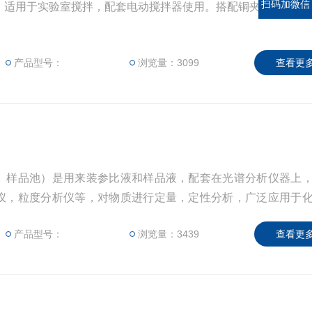
扫码加微信
：适用于实验室搅拌，配套电动搅拌器使用。搭配铜夹头。
产品型号：
浏览量：3099
查看更多
、样品池）是用来装参比液和样品液，配套在光谱分析仪器上
仪，粒度分析仪等，对物质进行定量，定性分析，广泛应用于
，电厂，水厂，石油等行业，部门和大专院校，科研单位测试
产品型号：
浏览量：3439
查看更多