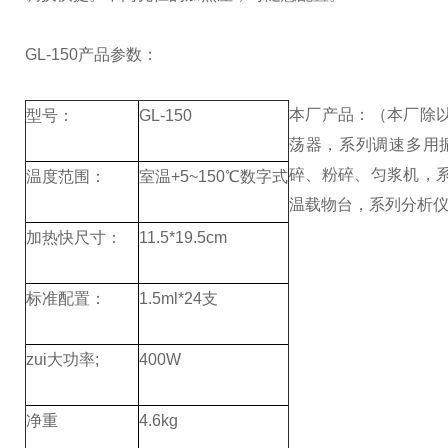
GL-150
产品参数：
本厂产品：
（本厂除
型号：
GL-150
荡器，系列调速多用
碎、粉碎、匀浆机，
温度范围：
室温+5~150℃数字式
温载物台，系列分析
加热快尺寸：
11.5*19.5cm
标准配置：
1.5ml*24支
zui大功率;
400W
净重
4.6kg