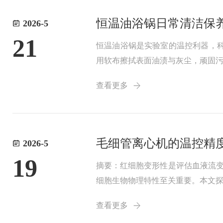
恒温油浴锅日常清洁保
2026-5
21
恒温油浴锅是实验室的温控利器，
用软布擦拭表面油渍与灰尘，顽固
每次使用后趁油温未冷却，及时清
查看更多
围的油垢，清洗后晾...
毛细管离心机的温控精
2026-5
19
摘要：​红细胞变形性是评估血液流
细胞生物物理特性至关重要。本文
略。一、引言红细胞变形性(Erythr
查看更多