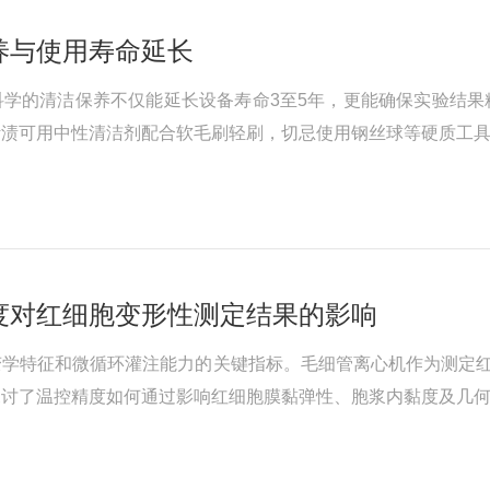
养与使用寿命延长
科学的清洁保养不仅能延长设备寿命3至5年，更能确保实验结
污渍可用中性清洁剂配合软毛刷轻刷，切忌使用钢丝球等硬质工
除内壁残留油垢，避免硬化后难以去除。深度维护，月度必行。
度对红细胞变形性测定结果的影响
变学特征和微循环灌注能力的关键指标。毛细管离心机作为测定红
探讨了温控精度如何通过影响红细胞膜黏弹性、胞浆内黏度及几
ocyteDeformability)是指红细胞在流动过程中发生扭曲、变