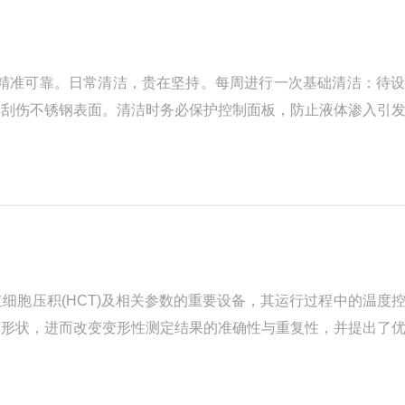
果精准可靠。日常清洁，贵在坚持。每周进行一次基础清洁：待
具刮伤不锈钢表面。清洁时务必保护控制面板，防止液体渗入引
每月应切断电源、倒出旧油，用专用清洗剂清洗油槽内部，重点
细胞压积(HCT)及相关参数的重要设备，其运行过程中的温度
何形状，进而改变变形性测定结果的准确性与重复性，并提出了
形的能力，主要由细胞膜的黏弹性、细胞内容物的黏度(内黏度...