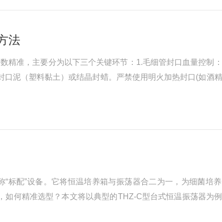
方法
读数精准，主要分为以下三个关键环节：1.毛细管封口血量控制
用专用封口泥（塑料黏土）或结晶封蜡。严禁使用明火加热封口(如酒
旋转并下压，确保封口厚度3~4mm，且端面平整、与管身垂直.
称“标配”设备。它将恒温培养箱与振荡器合二为一，为细菌培
，如何精准选型？本文将以典型的THZ-C型台式恒温振荡器为
？台式恒温振荡器的性能直接决定了实验的重复性、准确性和效