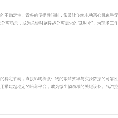
应的不确定性、设备的便携性限制，常常让传统电动离心机束手
分离场景，成为关键时刻撑起分离需求的“及时伞”，为现场工
质检测需要快速分离水样杂质、救援现场需提取血液样本辅助诊
荡的稳定节奏，直接影响着微生物的繁殖效率与实验数据的可靠
应用搭建起稳定的培养平台，成为微生物领域的关键设备。气浴
停滞甚至菌种失活。传统控温方式易出现温度不均、波动较大的