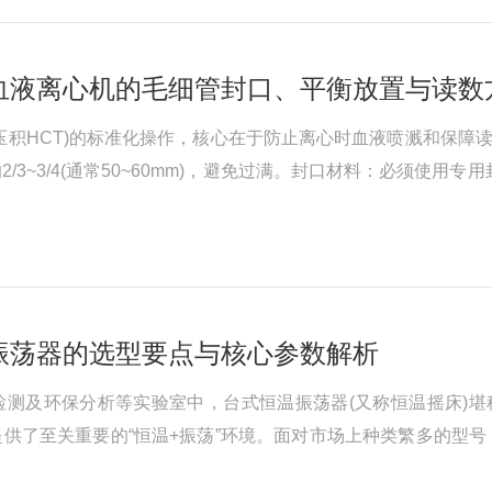
血液离心机的毛细管封口、平衡放置与读数
压积HCT)的标准化操作，核心在于防止离心时血液喷溅和保障
/3~3/4(通常50~60mm)，避免过满。封口材料：必须使
玻璃管炸裂。操作要点：将毛细管的非接触血样端垂直插入封口泥，
振荡器的选型要点与核心参数解析
测及环保分析等实验室中，台式恒温振荡器(又称恒温摇床)堪
供了至关重要的“恒温+振荡”环境。面对市场上种类繁多的型号
锁定适合实验室需求的设备。一、为什么这些核心参数至关重要