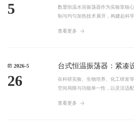
5
数显恒温水浴振荡器作为实验室核
制与均匀加热技术展开，构建起科学
配铂电阻温度传感器实时监测水浴
查看更多
项抑制超调，将温...
台式恒温振荡器：紧凑
2026-5
26
在科研实验、生物培养、化工研发
空间局限与功能单一性，以灵活适
巧妙化解了空间紧张的难题。实验
查看更多
松放置于实验台、操...