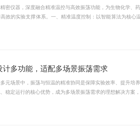
心精密仪器，深度融合精准温控与高效振荡功能，为生物化学、
高效的实验支撑体系。一、精准温度控制：以智能算法为核心温
温度。当温度偏离设定值时，系统通过算法动态调节加热元件功
设计多功能，适配多场景振荡需求
等多元场景中，振荡与恒温的精准协同是保障实验效率、提升培
配、稳定运行的核心优势，成为多场景振荡需求的理想解决方案
室、研发车间等场所往往空间有限，大型设备不仅占地广，还会