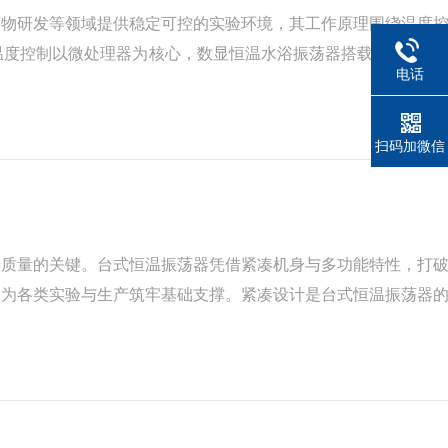
药物研发等领域提供稳定可控的实验环境，其工作原理围绕温度
度控制以微处理器为核心，数显恒温水浴振荡器搭载智能PID
电话
率：温度偏低时提升加热功率，接近设定值时通过积分项消除静
扫码加微信
养质量的关键。台式恒温振荡器凭借紧凑机身与多功能特性，打
，为各类实验与生产筑牢基础支撑。紧凑设计是台式恒温振荡器
挤占操作与存放空间，影响工作动线。它采用台式结构，机身小