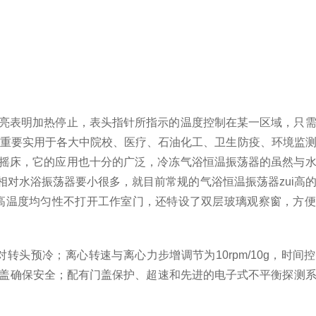
亮表明加热停止，表头指针所指示的温度控制在某一区域，只需
,重要实用于各大中院校、医疗、石油化工、卫生防疫、环境监
摇床，它的应用也十分的广泛，冷冻气浴恒温振荡器的虽然与
对水浴振荡器要小很多，就目前常规的气浴恒温振荡器zui高
高温度均匀性不打开工作室门，还特设了双层玻璃观察窗，方
预冷；离心转速与离心力步增调节为10rpm/10g，时间控制
锁盖确保安全；配有门盖保护、超速和先进的电子式不平衡探测